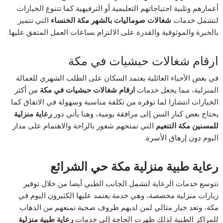
أعمارهم وتلبية احتياجاتهم التعليمية أو الترفيهية كما تتنوع الخيارات
لتشمل خدمات
شغالات صوماليات بالشهر مكة الخنساء
التي تتميز
بالخبرة والموثوقية والقدرة على الالتزام بساعات العمل المتفق عليها.
ارقام شغالات حبشيات في مكة
في بعض الأحياء العائلية يعتمد السكان على الطلب الشهري للعمالة
المنزلية، مما يجعل خدمات
ارقام شغالات حبشيات في مكة
من أكثر
الخيارات انتشارا لما توفره من تكلفة مناسبة وسهولة في الاتفاق كما
يحتاج بعض كبار السن إلى مرافقة يومية، وهنا يأتي دور
رعاية منزلية
للمسنين مكة التنعيم
التي تمنحهم شعور بالراحة والاهتمام على مدار
اليوم دون إرهاق الأسرة.
رعاية طبية منزلية مكة حي الشرائع
تتوسع خدمات الرعاية لتشمل الجانب الطبي أيضا من خلال توفير
زيارات منزلية مخصصة، وهي خدمة يعتمد عليها الكثيرون اليوم في
مكة، وتعد خيار مثالي لمن لديهم ظروف صحية تمنعهم من الذهاب
للمراكز الطبية لذلك ظهرت الحاجة إلى خدمات
رعاية طبية منزلية