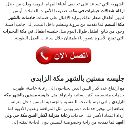
الشهرية التي تساعد على تخفيف أعباء المهام اليومية وذلك من خلال
ارقام شغالات حبشيات في مكة
، خصوصا للأمهات العاملات أو من
لديهن أطفال صغار لذلك يتزايد الإقبال على خدمات
خادمات بالشهر
مكة النسيم
لما تقدمه من مرونة وتنظيم داخل البيت، إلى جانب أهمية
وجود من يتابع الطفل طوال اليوم مثل
جليسه اطفال في مكة البحيرات
التي تمنح الأسرة شعور بالاطمئنان خلال ساعات العمل الطويلة.
جليسه مسنين بالشهر مكة الزايدى
مع ارتفاع عدد كبار السن الذين يحتاجون إلى رعاية خاصة، ظهرت
خدمات متخصصة أكثر إنسانية واحترافا مثل
جليسه مسنين بالشهر مكة
الزايدى
والتي تهتم بالصحة النفسية والجسدية للمسن داخل منزله،
إضافة إلى توفير خدمات دعم يومي مثل المرافقة وتقديم الأدوية كما
ازداد اعتماد الأسر على خدمات
رعاية منزلية لكبار السن مكة حي ولي
العهد
لما تمنحه من راحة وخصوصية للمسن دون الحاجة لنقله إلى