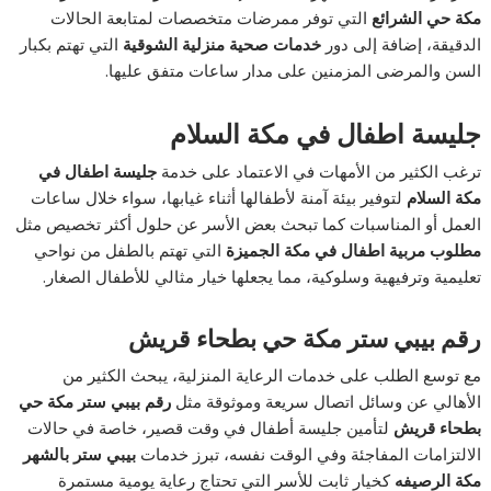
مكة حي الشرائع
التي توفر ممرضات متخصصات لمتابعة الحالات
الدقيقة، إضافة إلى دور
خدمات صحية منزلية الشوقية
التي تهتم بكبار
السن والمرضى المزمنين على مدار ساعات متفق عليها.
جليسة اطفال في مكة السلام
ترغب الكثير من الأمهات في الاعتماد على خدمة
جليسة اطفال في
مكة السلام
لتوفير بيئة آمنة لأطفالها أثناء غيابها، سواء خلال ساعات
العمل أو المناسبات كما تبحث بعض الأسر عن حلول أكثر تخصيص مثل
مطلوب مربية اطفال في مكة الجميزة
التي تهتم بالطفل من نواحي
تعليمية وترفيهية وسلوكية، مما يجعلها خيار مثالي للأطفال الصغار.
رقم بيبي ستر مكة حي بطحاء قريش
مع توسع الطلب على خدمات الرعاية المنزلية، يبحث الكثير من
الأهالي عن وسائل اتصال سريعة وموثوقة مثل
رقم بيبي ستر مكة حي
بطحاء قريش
لتأمين جليسة أطفال في وقت قصير، خاصة في حالات
الالتزامات المفاجئة وفي الوقت نفسه، تبرز خدمات
بيبي ستر بالشهر
مكة الرصيفه
كخيار ثابت للأسر التي تحتاج رعاية يومية مستمرة