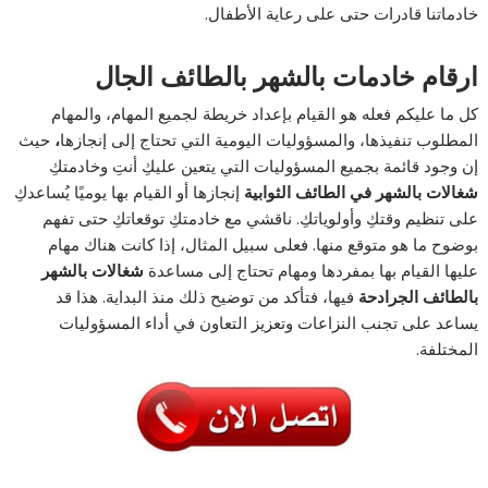
خادماتنا قادرات حتى على رعاية الأطفال.
ارقام خادمات بالشهر بالطائف الجال
كل ما عليكم فعله هو القيام بإعداد خريطة لجميع المهام، والمهام
المطلوب تنفيذها، والمسؤوليات اليومية التي تحتاج إلى إنجازها
،
حيث
إن وجود قائمة بجميع المسؤوليات التي يتعين عليكِ أنتِ وخادمتكِ
شغالات بالشهر في الطائف الثوابية
إنجازها أو القيام بها يوميًا يُساعدكِ
على تنظيم وقتكِ وأولوياتكِ. ناقشي مع خادمتكِ توقعاتكِ حتى تفهم
بوضوح ما هو متوقع منها. فعلى سبيل المثال، إذا كانت هناك مهام
عليها القيام بها بمفردها ومهام تحتاج إلى مساعدة
شغالات بالشهر
بالطائف الجرادحة
فيها، فتأكد من توضيح ذلك منذ البداية. هذا قد
يساعد على تجنب النزاعات وتعزيز التعاون في أداء المسؤوليات
المختلفة.