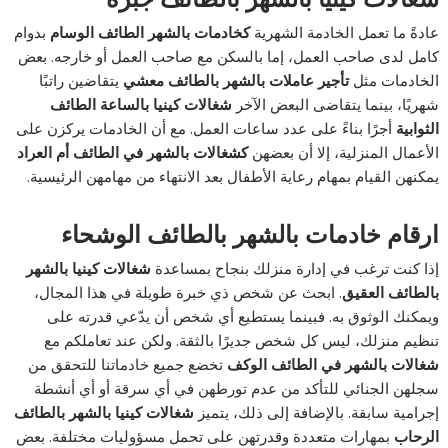
عادةً ما تعمل الخادمة الشهرية
ك
خادمات بالشهر الطائف الوسام
بدوام
كامل لدى صاحب العمل، إما بالسكن مع صاحب العمل أو خارجه. بعض
الخادمات مثل
تأجير عاملات بالشهر بالطائف معشي
يتقاضين راتبًا
شهريًا، بينما يتقاضى البعض الآخر
شغالات كينيا بالساعة الطائف
الثوابية
أجرًا بناءً على عدد ساعات العمل. مع أن الخادمات يركزن على
الأعمال المنزلية، إلا أن بعضهن
ك
شغالات بالشهر في الطائف أم العراد
يمكنهن القيام بمهام رعاية الأطفال بعد الانتهاء من مهامهن الرئيسية.
ارقام خادمات بالشهر بالطائف الوشحاء
إذا كنت ترغب في إدارة منزلك بنجاح بمساعدة
شغالات كينيا بالشهر
بالطائف العقيق
. ابحث عن شخص ذي خبرة طويلة في هذا المجال،
ويمكنك الوثوق به. فبينما يستطيع أي شخص أن يدّعي قدرته على
تنظيم منزلك، ليس كل شخص جديرًا بالثقة. ولكن عند تعاملكم مع
شغالات بالشهر في الطائف الوكف
تخضع جميع خادماتنا للتحقق من
سجلهن الجنائي للتأكد من عدم تورطهن في أي سرقة أو أي أنشطة
إجرامية سابقة. بالإضافة إلى ذلك، يتميز
شغالات كينيا بالشهر بالطائف
الرحاب
بمهارات متعددة وقدرتهن على تحمل مسؤوليات مختلفة. بعض