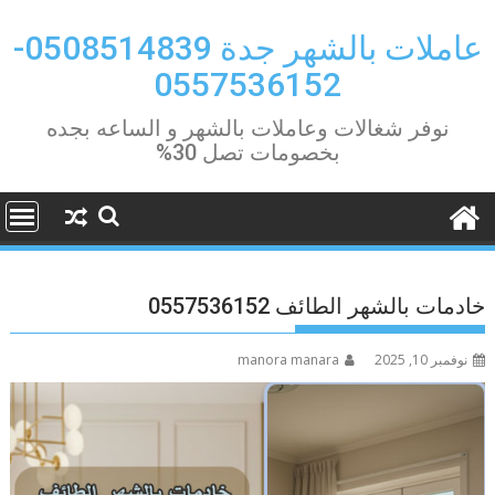
Ski
t
عاملات بالشهر جدة 0508514839-
conten
0557536152
نوفر شغالات وعاملات بالشهر و الساعه بجده
بخصومات تصل 30%
خادمات بالشهر الطائف 0557536152
نوفمبر 10, 2025
manora manara