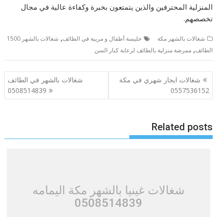
المنزلية المحترفين والذين يتمتعون بخبرة وكفاءة عالية في مجال
تخصصهم.
,
شغالات بالشهر مكة
جليسة أطفال و مربية في الطائف
شغالات بالشهر 1500
,
الطائف
ممرضة منزلية بالطائف لرعاية كبار السن
تصفّح
شغالات ايجار شهري في مكة
شغالات بالشهر في الطائف
المقالات
0508514839
0557536152
Related posts
شغالات غينيا بالشهر مكة اليمامه
0508514839