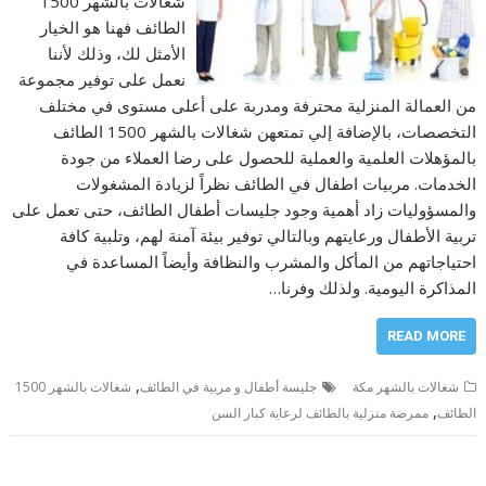
شغالات بالشهر 1500
الطائف فهنا هو الخيار
الأمثل لك، وذلك لأننا
نعمل على توفير مجموعة
من العمالة المنزلية محترفة ومدربة على أعلى مستوى في مختلف
التخصصات، بالإضافة إلي تمتعهن شغالات بالشهر 1500 الطائف
بالمؤهلات العلمية والعملية للحصول على رضا العملاء من جودة
الخدمات. مربيات اطفال في الطائف نظراً لزيادة المشغولات
والمسؤوليات زاد أهمية وجود جليسات أطفال الطائف، حتى تعمل على
تربية الأطفال ورعايتهم وبالتالي توفير بيئة آمنة لهم، وتلبية كافة
احتياجاتهم من المأكل والمشرب والنظافة وأيضاً المساعدة في
المذاكرة اليومية. ولذلك وفرنا…
READ MORE
,
شغالات بالشهر مكة
جليسة أطفال و مربية في الطائف
شغالات بالشهر 1500
,
الطائف
ممرضة منزلية بالطائف لرعاية كبار السن