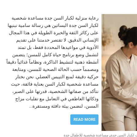
رعاية منزلية لكبار السن جدة مساعدة شخصية
لكبار السن جدة البساتين هي رسالة سامية نبنيها
على ركائز الثقة والخبرة الطويلة في هذا المجال
الإنساني الدقيق. لا تقتصر خدمتنا على تقديم
الأدوية في مواعيدها المحددة فقط، بل تمتد
لتشمل وضع برنامج حياة كامل للمسن؛ يتضمن
أنشطة ذهنية لتنشيط الذاكرة، ونظاماً غذائياً دقيقاً
ومصمماً حسب الحالة الصحية للمسن، ومتابعة
حركية دقيقة لمنع التيبس العضلي. نحن نختار
مساعدة شخصية لكبار السن بعناية فائقة، حيث
نتأكد من صفاتها الشخصية، قدرتها على الصبر،
وذكائها العاطفي في التعامل مع تقلبات مزاج
المسن، لنضمن بيئة دافئة ومستقرة…
READ MORE
,
 لكبار السن جدة
مساعدة شخصية للاطفال جدة