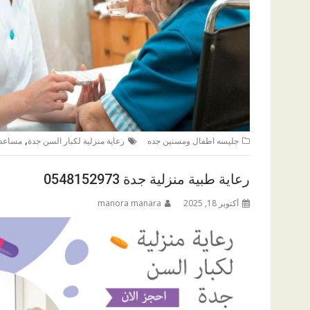
,
جليسه اطفال ومسنين جده
رعاية منزلية لكبار السن جدة
مساعدة
رعاية طبية منزلية جدة 0548152973
أكتوبر 18, 2025
manora manara