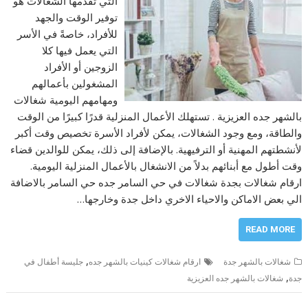
التي تقدمها الشغالات هو
توفير الوقت والجهد
للأفراد، خاصةً في الأسر
التي يعمل فيها كلا
الزوجين أو الأفراد
المشغولين بأعمالهم
ومهامهم اليومية شغالات
بالشهر جده العزيزية . تستهلك الأعمال المنزلية قدرًا كبيرًا من الوقت
والطاقة، ومع وجود الشغالات، يمكن لأفراد الأسرة تخصيص وقت أكبر
لأنشطتهم المهنية أو الترفيهية. بالإضافة إلى ذلك، يمكن للوالدين قضاء
وقت أطول مع أبنائهم بدلاً من الانشغال بالأعمال المنزلية اليومية.
ارقام شغالات بجدة شغالات في حي السامر جده حي السامر بالاضافة
الي بعض الاماكن والاحياء الاخري داخل جدة وخارجها…
READ MORE
,
شغالات بالشهر جدة
ارقام شغالات كينيات بالشهر جده
جليسة أطفال في
,
جدة
شغالات بالشهر جده العزيزية