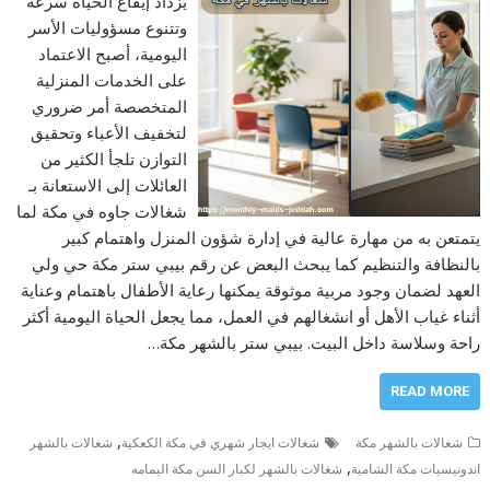
يزداد إيقاع الحياة سرعة
وتتنوع مسؤوليات الأسر
اليومية، أصبح الاعتماد
على الخدمات المنزلية
المتخصصة أمر ضروري
لتخفيف الأعباء وتحقيق
التوازن تلجأ الكثير من
العائلات إلى الاستعانة بـ
شغالات جاوه في مكة لما
يتمتعن به من مهارة عالية في إدارة شؤون المنزل واهتمام كبير
بالنظافة والتنظيم كما يبحث البعض عن رقم بيبي ستر مكة حي ولي
العهد لضمان وجود مربية موثوقة يمكنها رعاية الأطفال باهتمام وعناية
أثناء غياب الأهل أو انشغالهم في العمل، مما يجعل الحياة اليومية أكثر
راحة وسلاسة داخل البيت. بيبي ستر بالشهر مكة…
READ MORE
,
شغالات بالشهر مكة
شغالات ايجار شهري في مكة الكعكية
شغالات بالشهر
,
اندونيسيات مكة الشامية
شغالات بالشهر لكبار السن مكة اليمامه