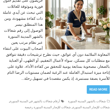
حريصون على تقديم حلول
فورية وموثوقة للعائلات
التي تبحث عن أيدي عاملة
ذات كفاءة مشهودة، ومن
هذا المنطلق نيسر
الوصول إلى رقم شغالات
بالشهر المدينة المنورة
عبر نظام مرتب يعين
أصحاب البيوت على انتقاء
المعاونة الملائمة دون أي عوائق، حيث نطرح ترشيحات دقيقة تتوافق
مع متطلبات كل مسكن، سواء لأعمال التعقيم، أو الطهي، أو العناية
بالصغار، مصحوبة بمتابعة يومية للتحقق من كفاءة الأداء، علاوة على
إتاحة ميزة استبدال العاملة عند الرغبة لضمان مستويات الرضا التام
للأسرة بصفة مستمرة، إذ يكمن مقصدنا في تسهيل رحلة…
READ MORE
,
شغالات بالشهر المدينة المنورة
أرقام شغالات بالشهر في المدينة المنورة
,
شغالات للإيجار المدينة المنورة
شغالات للإيجار المدينة المنورة رخيصة